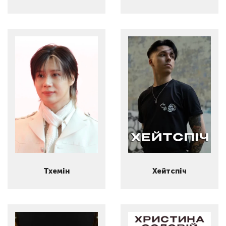
Тхемін
Хейтспіч