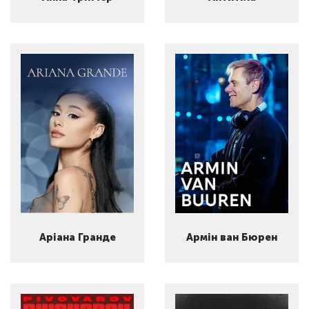
Аріана Гранде
Армін ван Бюрен