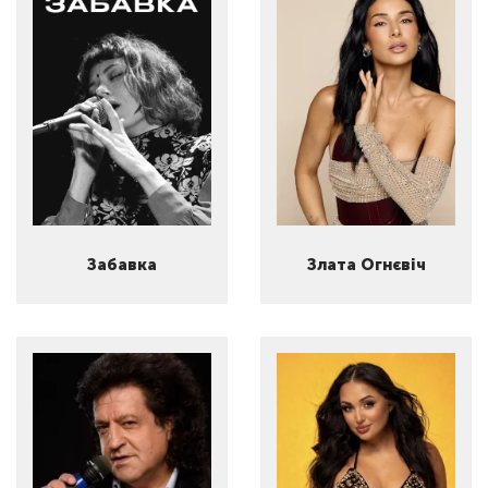
Забавка
Злата Огнєвіч