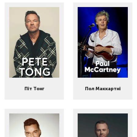
Піт Тонг
Пол Маккартні