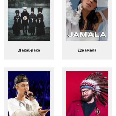
ДахаБраха
Джамала