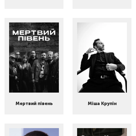
Мертвий півень
Міша Крупін