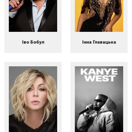
Іво Бобул
Інна Главацька