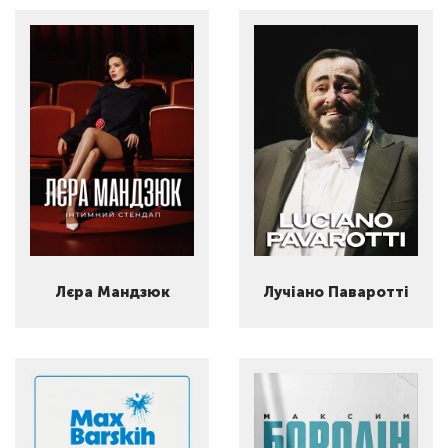
Лєра Мандзюк
Лучіано Паваротті