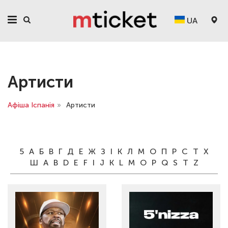
UA
Артисти
Афіша Іспанія
»
Артисти
5
А
Б
В
Г
Д
Е
Ж
З
І
К
Л
М
О
П
Р
С
Т
Х
Ш
A
B
D
E
F
I
J
K
L
M
O
P
Q
S
T
Z