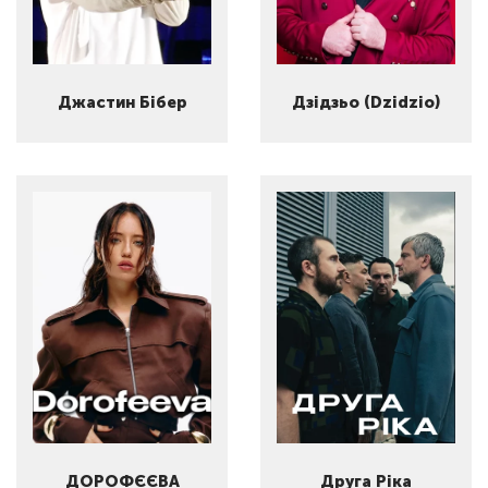
Джастин Бібер
Дзідзьо (Dzidzio)
ДОРОФЄЄВА
Друга Ріка