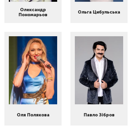
Олександр
Ольга Цибульська
Пономарьов
Оля Полякова
Павло Зібров