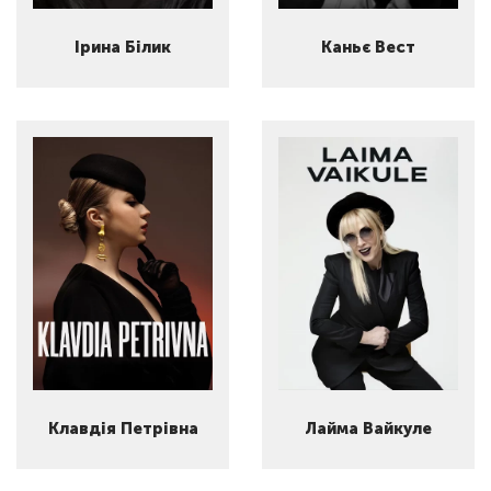
Ірина Білик
Каньє Вест
Клавдія Петрівна
Лайма Вайкуле