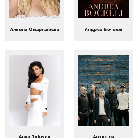
Альона Омаргалієва
Андреа Бочеллі
Анна Трінчер
Антитіла