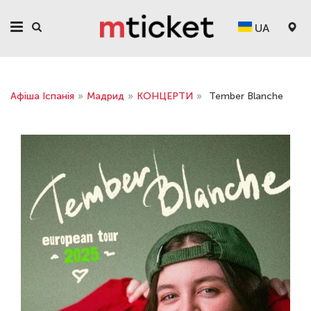
UA
Афіша Іспанія
»
Мадрид
»
КОНЦЕРТИ
»
Tember Blanche