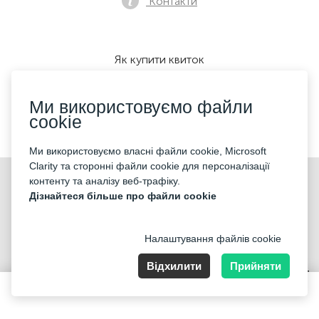
Контакти
Як купити квиток
Ми використовуємо файли
cookie
Ми приймаємо:
Ми використовуємо власні файли cookie, Microsoft
Clarity та сторонні файли cookie для персоналізації
©2026 «KONTRAMARKA OÜ» Всі права захищені
контенту та аналізу веб-трафіку.
Дізнайтеся більше про файли cookie
Налаштування файлів cookie
Відхилити
Прийняти
Harju maakond, Tallinn, Kesklinna linnaosa, Pärnu mnt 139b, 11317
Estonia. Company Nr: 14693656
25 EUR