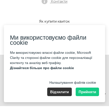
Контакти
Як купити квиток
Ми використовуємо файли
cookie
Ми приймаємо:
Ми використовуємо власні файли cookie, Microsoft
Clarity та сторонні файли cookie для персоналізації
©2026 «KONTRAMARKA OÜ» Всі права захищені
контенту та аналізу веб-трафіку.
Дізнайтеся більше про файли cookie
Налаштування файлів cookie
Відхилити
Прийняти
Harju maakond, Tallinn, Kesklinna linnaosa, Pärnu mnt 139b, 11317
Estonia. Company Nr: 14693656