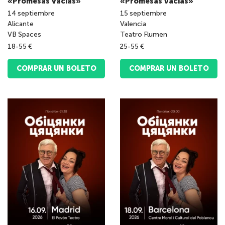
«Promesas vacías»
«Promesas vacías»
14
septiembre
15
septiembre
Аlicante
Valencia
VB Spaces
Teatro Flumen
18-55 €
25-55 €
COMPRAR UN BOLETO
COMPRAR UN BOLETO