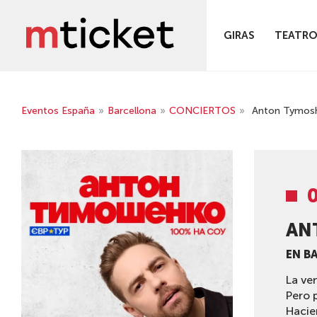
GIRAS
TEATR
Eventos España
»
Barcellona
»
CONCIERTOS
»
Anton Tymoshe
0
AN
EN B
La ve
Pero 
Hacie