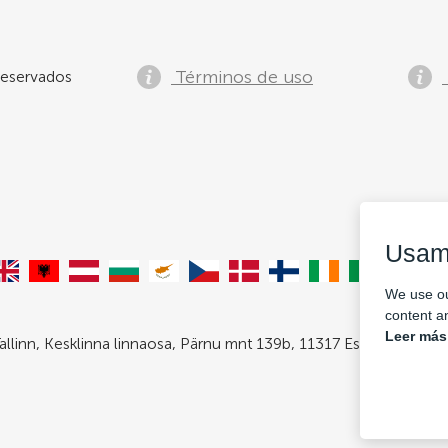
Términos de uso
eservados
Usam
We use ou
content an
Leer más
allinn, Kesklinna linnaosa, Pärnu mnt 139b, 11317 Estonia. Com