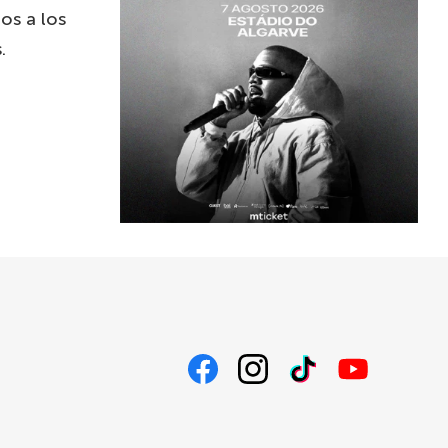
os a los
.