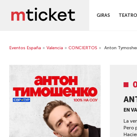
GIRAS
TEATR
Eventos España
»
Valencia
»
CONCIERTOS
»
Anton Tymoshenk
0
AN
EN V
La ve
Pero 
Hacie