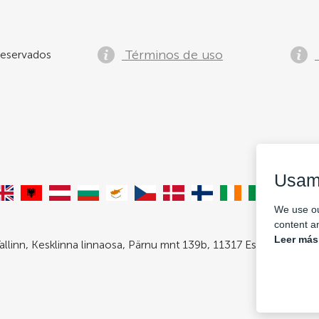
Términos de uso
eservados
Usam
We use ou
content an
Leer más
allinn, Kesklinna linnaosa, Pärnu mnt 139b, 11317 Estonia. Com