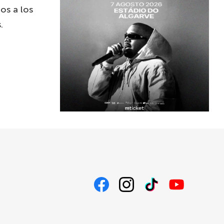
os a los
.